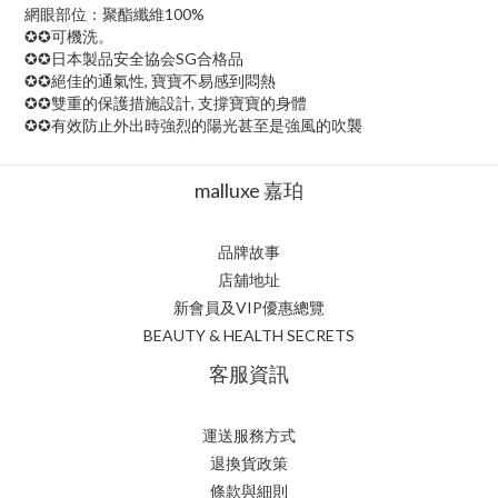
網眼部位：聚酯纖維100%
‍✪✪可機洗。
‍✪✪日本製品安全協会SG合格品
✪✪絕佳的通氣性, 寶寶不易感到悶熱
✪✪雙重的保護措施設計, 支撐寶寶的身體
✪✪有效防止外出時強烈的陽光甚至是強風的吹襲
malluxe 嘉珀
品牌故事
店舖地址
新會員及VIP優惠總覽
BEAUTY & HEALTH SECRETS
客服資訊
運送服務方式
退換貨政策
條款與細則