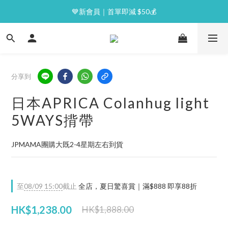
⭐逢星期一malluxe day｜7%購物金回贈
💙新會員｜首單即減 $50💰
⭐逢星期一malluxe day｜7%購物金回贈
分享到
日本APRICA Colanhug light
5WAYS揹帶
JPMAMA團購大既2-4星期左右到貨
至
08/09 15:00
截止
全店，夏日驚喜賞｜滿$888 即享88折
HK$1,238.00
HK$1,888.00