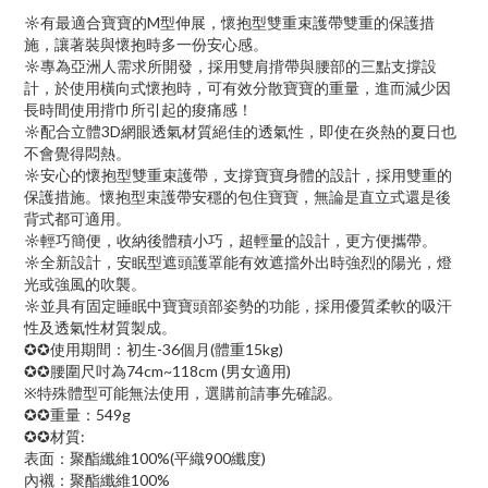
☼有最適合寶寶的M型伸展，懷抱型雙重束護帶雙重的保護措
施，讓著裝與懷抱時多一份安心感。
☼專為亞洲人需求所開發，採用雙肩揹帶與腰部的三點支撐設
計，於使用橫向式懷抱時，可有效分散寶寶的重量，進而減少因
長時間使用揹巾所引起的痠痛感！
☼配合立體3D網眼透氣材質絕佳的透氣性，即使在炎熱的夏日也
不會覺得悶熱。
☼安心的懷抱型雙重束護帶，支撐寶寶身體的設計，採用雙重的
保護措施。懷抱型束護帶安穩的包住寶寶，無論是直立式還是後
背式都可適用。
☼輕巧簡便，收納後體積小巧，超輕量的設計，更方便攜帶。
☼全新設計，安眠型遮頭護罩能有效遮擋外出時強烈的陽光，燈
光或強風的吹襲。
☼並具有固定睡眠中寶寶頭部姿勢的功能，採用優質柔軟的吸汗
性及透氣性材質製成。
✪✪使用期間：初生-36個月(體重15kg)
‍✪✪腰圍尺吋為74cm~118cm (男女適用)
※特殊體型可能無法使用，選購前請事先確認。
‍✪✪重量：549g
‍✪✪材質:
表面：聚酯纖維100%(平織900纖度)
內襯：聚酯纖維100%